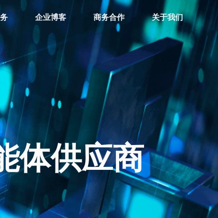
务
企业博客
商务合作
关于我们
智能体供应商